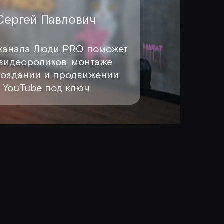
Сергей Павлович
канала
Люди PRO
поможет
 видеороликов, монтаже
 создании и продвижении
а YouTube под ключ