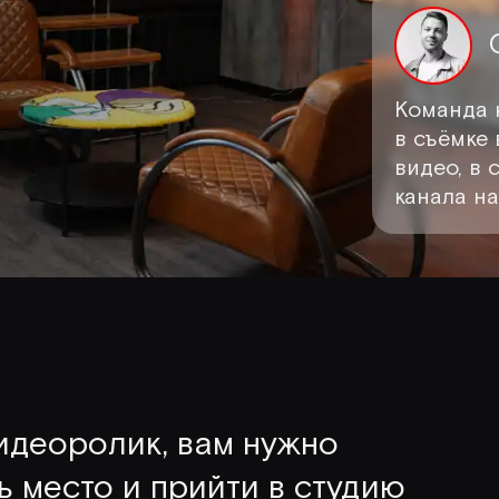
Команда 
в съёмке
видео, в
канала н
идеоролик, вам нужно
 место и прийти в студию