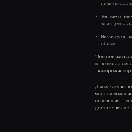
делая изобра
Теплые оттен
насыщенности
Низкий угол п
объем.
"Золотой час пр
ваше видео смар
- кинорежиссер.
Для максимально
местоположение 
освещения. Реко
достижения жела