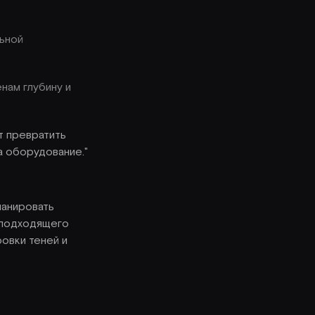
ьной
нам глубину и
т превратить
а оборудование."
ланировать
 подходящего
овки теней и