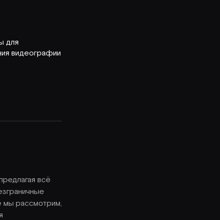
ы для
ния видеографии
предлагая всё
езграничные
е мы рассмотрим,
я