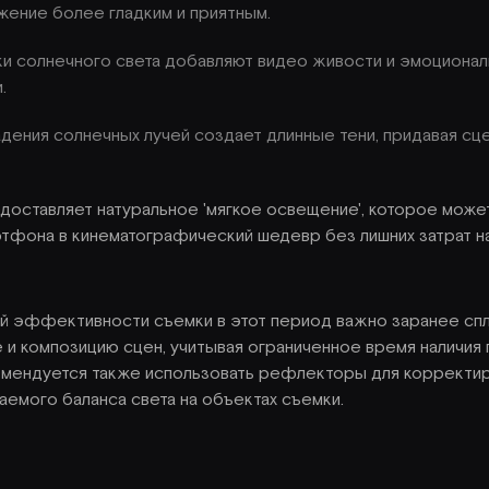
жение более гладким и приятным.
ки солнечного света добавляют видео живости и эмоционал
.
адения солнечных лучей создает длинные тени, придавая сце
едоставляет натуральное 'мягкое освещение', которое може
тфона в кинематографический шедевр без лишних затрат н
й эффективности съемки в этот период важно заранее сп
и композицию сцен, учитывая ограниченное время наличия
мендуется также использовать рефлекторы для корректир
емого баланса света на объектах съемки.