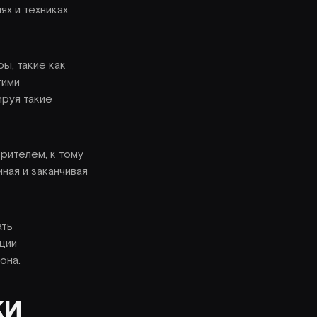
х и техниках
ы, такие как
тими
ируя такие
рителем, к тому
иная и заканчивая
ать
ции
она.
КИ