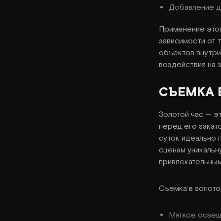
Добавление ди
Применение этог
зависимости от 
объектов внутр
воздействия на з
СЪЕМКА 
Золотой час — э
перед его закат
суток идеально 
сценам уникальн
привлекательным
Съемка в золото
Мягкое освеще