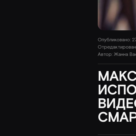
Опубликовано: 2
Отредактировано
Автор:
Жанна Ва
МАК
ИСПО
ВИДЕ
СМА