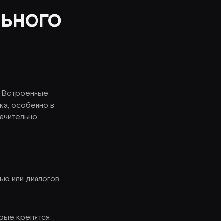
ЛЬНОГО
. Встроенные
ка, особенно в
начительно
ю или диалогов,
орые крепятся