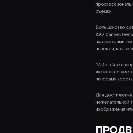
профессионально
съемки.
Большинство сов
ISO, баланс бел
параметрами, вы
аспекты, как экс
"Избегайте пано
же их надо уметь
панораму коротк
Для достижения
нежелательной т
изображения или
ПРОДВ