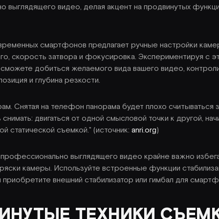
 выглядящего видео, делая акцент на продвинутых функция
ременных смартфонов предлагает ручные настройки камер
ого, скорость затвора и фокусировка. Экспериментируя с э
 сможете добиться желаемого вида вашего видео, контрол
позиция и глубина резкости.
рам. Снятая на телефон панорама будет плохо считываться з
 снимать: двигаться от одной смысловой точки к другой, нач
ой статической съемкой." (источник:
anri.org
)
 профессионально выглядящего видео крайне важно избег
ряски камеры. Используйте встроенные функции стабилиза
 приобретите внешний стабилизатор или гимбал для смартф
ИНУТЫЕ ТЕХНИКИ СЪЕМ