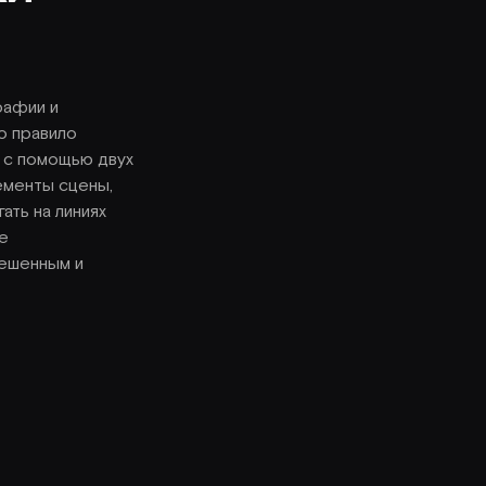
рафии и
о правило
 с помощью двух
ементы сцены,
ать на линиях
е
вешенным и