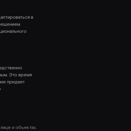
даптироваться в
змещением
ционального
редственно
лым. Это время
ние придает
о
лице и объектах,