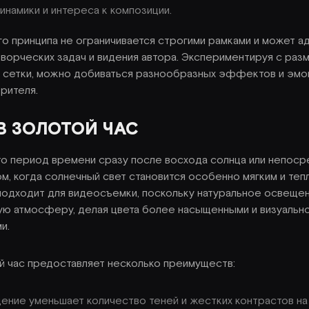
намики и интереса к композиции.
о принципа не ограничивается строгими рамками и может а
творческих задач и видения автора. Экспериментируя с ра
и сетки, можно добиваться разнообразных эффектов и эмо
рителя.
В ЗОЛОТОЙ ЧАС
то период времени сразу после восхода солнца или непос
ом, когда солнечный свет становится особенно мягким и теп
подходит для видеосъемки, поскольку натуральное освеще
ую атмосферу, делая цвета более насыщенными и визуальн
и.
й час предоставляет несколько преимуществ:
ние уменьшает количество теней и жестких контрастов на 