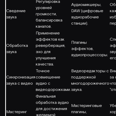
Регулировка
Аудиомикшеры,
Об
уровней
Сведение
DAW (цифровые
ка
громкости,
звука
аудиорабочие
из
балансировка
станции).
пе
каналов.
Применение
эффектов как
Сл
Плагины
Обработка
реверберация,
эф
эффектов,
звука
эхо для
зву
аудиопроцессоры.
улучшения
его
качества.
Точное
Видеоредакторы с
Вн
Синхронизация
совмещение
поддержкой
за 
звука с видео
аудио с
многодорожечного
чт
видеодорожками.
звука.
"от
Финальная
обработка аудио
Мастеринговые
Убе
для достижения
Мастеринг
плагины,
хо
желаемой