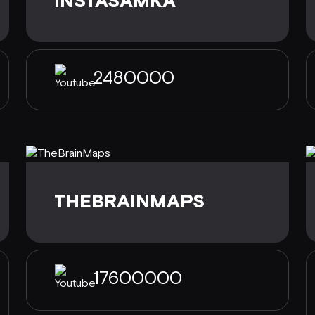
INSTASAMKA
2480000
THEBRAINMAPS
17600000