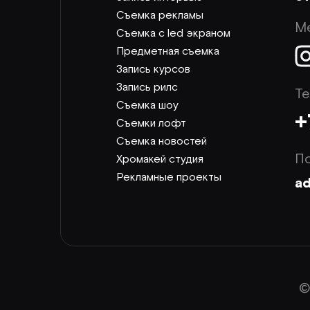
Съемка рекламы
М
Съемка с led экраном
Предметная съемка
Запись курсов
Запись рилс
Т
Съемка шоу
+
Съемки лофт
Съемка новостей
П
Хромакей студия
Рекламные проекты
a
©