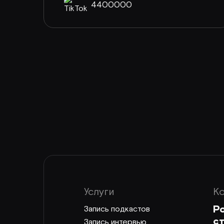
4400000
Услуги
К
Ро
Запись подкастов
ст
Запись интервью