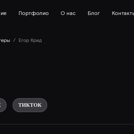
ние
Портфолио
О нас
Блог
Контакт
геры
/
Егор Крид
Е
ТИКТОК