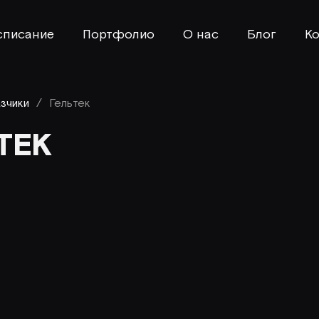
списание
Портфолио
О нас
Блог
Ко
азчики
/
Гельтек
ТЕК