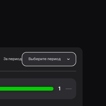
За период
Выберите период
1