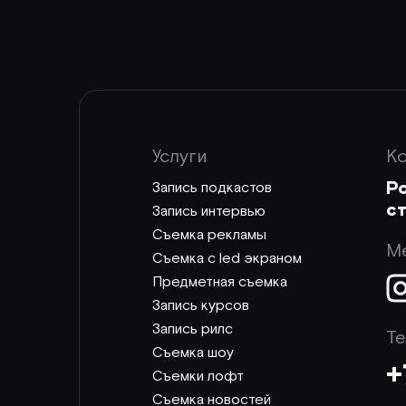
Услуги
К
Ро
Запись подкастов
ст
Запись интервью
Съемка рекламы
М
Съемка с led экраном
Предметная съемка
Запись курсов
Запись рилс
Т
Съемка шоу
+
Съемки лофт
Съемка новостей